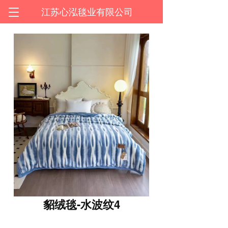
T
江苏心泓毯业有限公司
o
g
g
l
e
n
a
v
i
g
a
t
i
o
n
貂绒毯-水波纹4