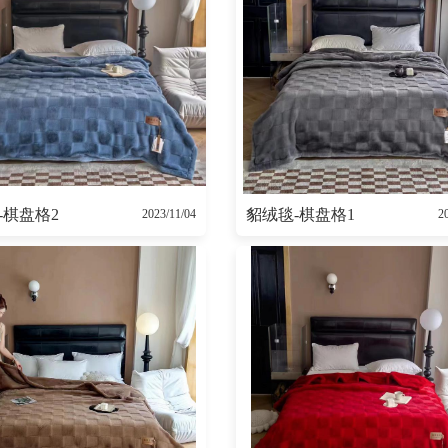
-棋盘格2
貂绒毯-棋盘格1
2023/11/04
2