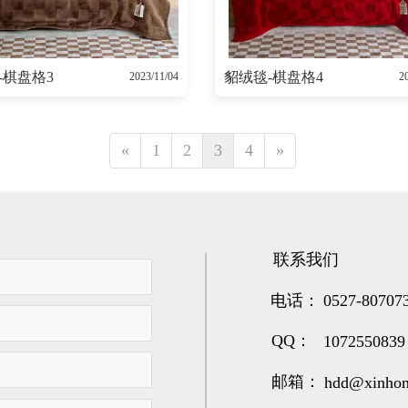
-棋盘格3
貂绒毯-棋盘格4
2023/11/04
2
«
1
2
3
4
»
联系我们
电话：
0527-80707
QQ：
1072550839
邮箱：
hdd@xinhon