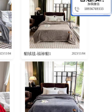
加我微信
18936769333
手机扫码
貂绒毯-福禄貂1
023/11/04
2023/11/04