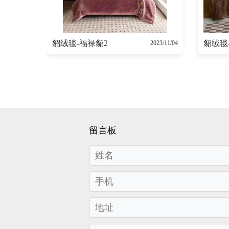
貂绒毯-福禄貂2
貂绒毯
2023/11/04
留言板