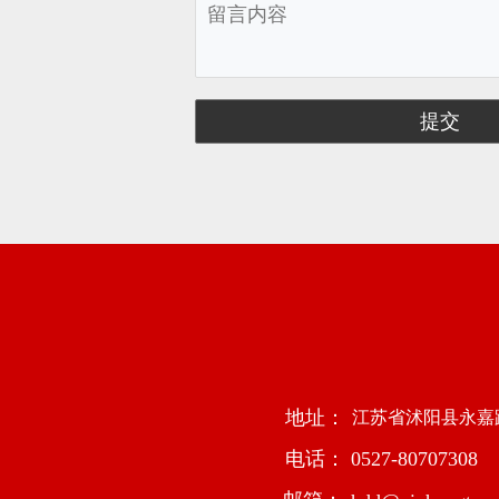
地址： 
江苏省沭阳县永嘉路
电话：
0527-80707308