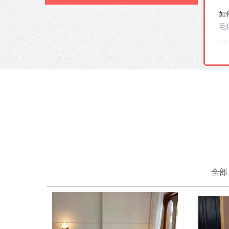
毛
如
毛
朋
全部