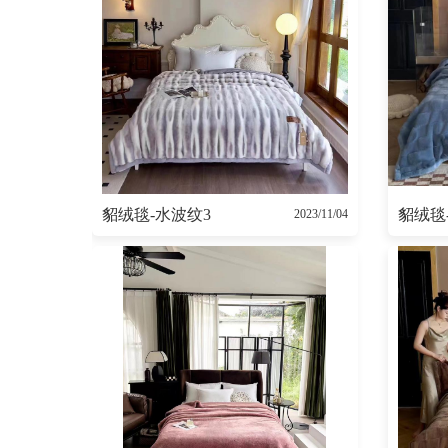
貂绒毯-水波纹3
貂绒毯
2023/11/04